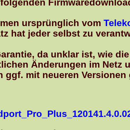
waredownloads von meinem Ser
 vom 
Telekomserver
 zu verantworten.
ist, wie die älteren Versionen
en im Netz umgehen
n Versionen geschlossen wurd
0141.4.0.022.3.img