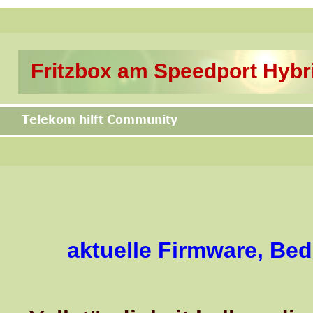
edport Hybrid/Pro
Downloa
Webseite unterstützen
irmware, Bedienungsanleitun