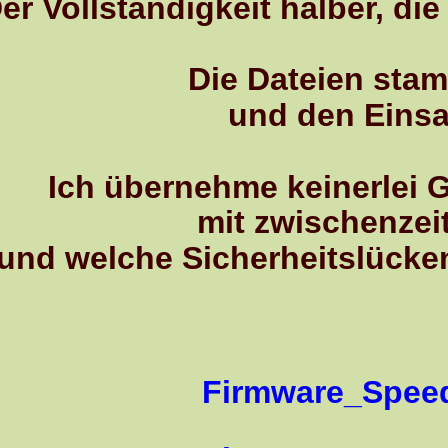
t halber, die folgenden Firm
ateien stammen ursprünglich
 den Einsatz hat jeder selbst
einerlei Garantie, da unklar 
zwischenzeitlichen Änderung
heitslücken ggf. mit neuere
ware_Speedport_Pro_Plus_12